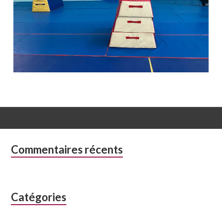
Colonne
Commentaires récents
latérale
subsidiaire
Catégories