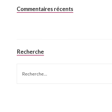
Colonne
Commentaires récents
latérale
subsidiaire
Recherche
Rechercher :