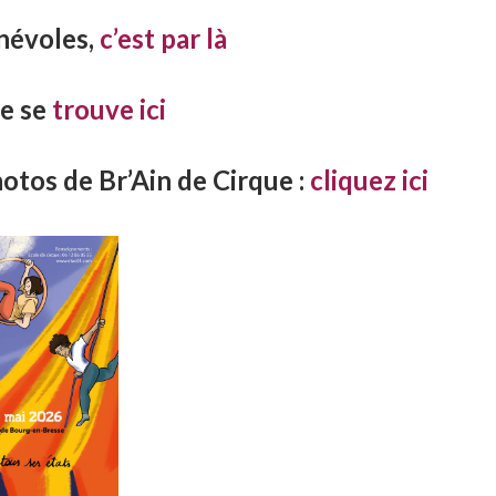
névoles,
c’est par là
ie se
trouve ici
otos de Br’Ain de Cirque
:
cliquez ici