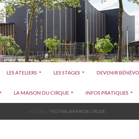
LES ATELIERS
LES STAGES
DEVENIR BÉNÉVOL
LA MAISON DU CIRQUE
INFOS PRATIQUES
ACCUEIL
FESTIVAL BR’AIN DE CIRQUE