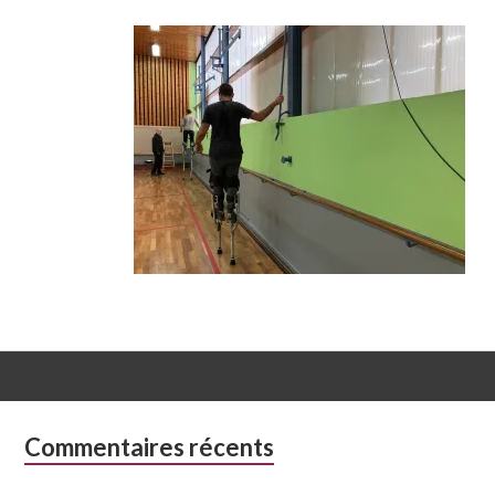
Colonne
Commentaires récents
latérale