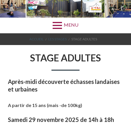
Aller
au
contenu
MENU
FIL
ACCUEIL
LES STAGES
STAGE ADULTES
D'ARIANE
STAGE ADULTES
Après-midi découverte échasses landaises
et urbaines
A partir de 15 ans (mais -de 100kg)
Samedi 29 novembre 2025 de 14h à 18h