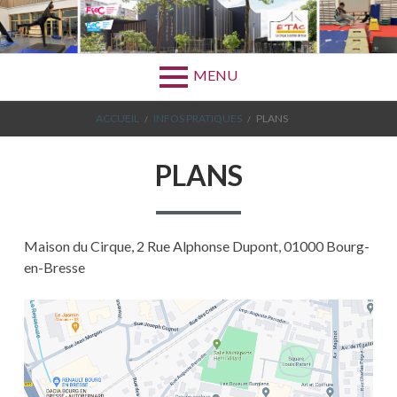
Aller
au
contenu
MENU
FIL
ACCUEIL
INFOS PRATIQUES
PLANS
D'ARIANE
PLANS
Maison du Cirque, 2 Rue Alphonse Dupont, 01000 Bourg-
en-Bresse