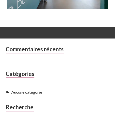
Colonne
Commentaires récents
latérale
subsidiaire
Catégories
Aucune catégorie
Recherche