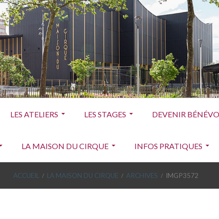
LES ATELIERS
LES STAGES
DEVENIR BÉNÉVOL
LA MAISON DU CIRQUE
INFOS PRATIQUES
ACCUEIL
LA MAISON DU CIRQUE
ARCHIVES
IMGP3572