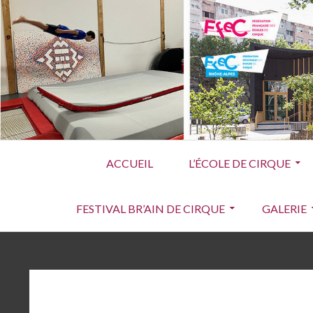
Aller
au
contenu
Menu
ACCUEIL
L’ÉCOLE DE CIRQUE
principal
FESTIVAL BR’AIN DE CIRQUE
GALERIE
FIL
D'ARIANE