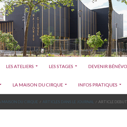
LES ATELIERS
LES STAGES
DEVENIR BÉNÉVOL
LA MAISON DU CIRQUE
INFOS PRATIQUES
A MAISON DU CIRQUE
ARTICLES DANS LE JOURNAL
ARTICLE DEBU