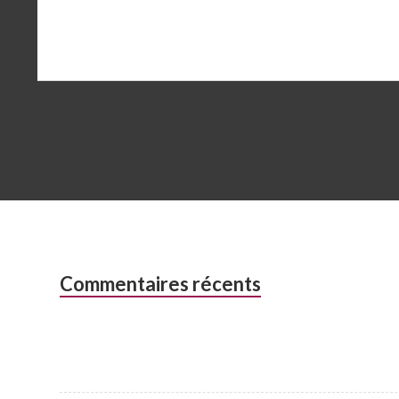
Colonne
Commentaires récents
latérale
subsidiaire