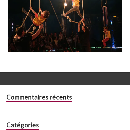
Colonne
Commentaires récents
latérale
subsidiaire
Catégories