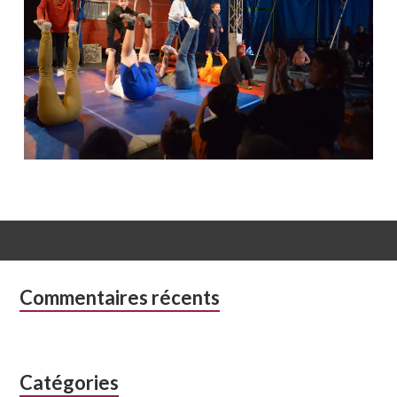
Colonne
Commentaires récents
latérale
subsidiaire
Catégories