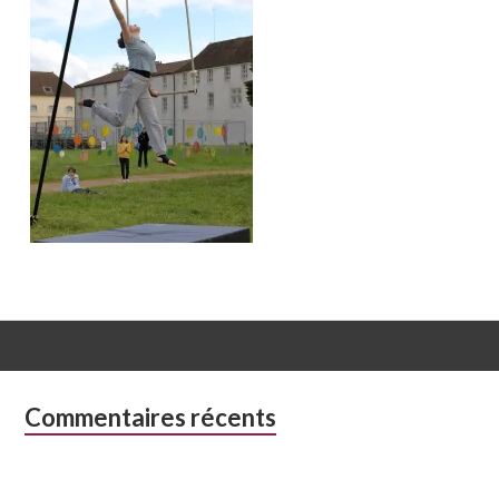
Colonne
Commentaires récents
latérale