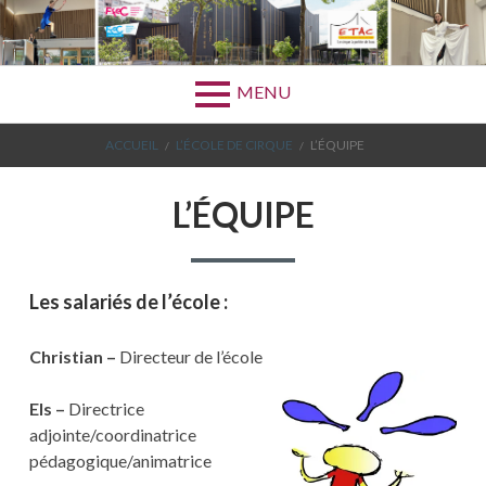
Aller
au
contenu
MENU
FIL
ACCUEIL
L’ÉCOLE DE CIRQUE
L’ÉQUIPE
D'ARIANE
L’ÉQUIPE
Les salariés de l’école :
Christian –
Directeur de l’école
Els –
Directrice
adjointe/coordinatrice
pédagogique/animatrice